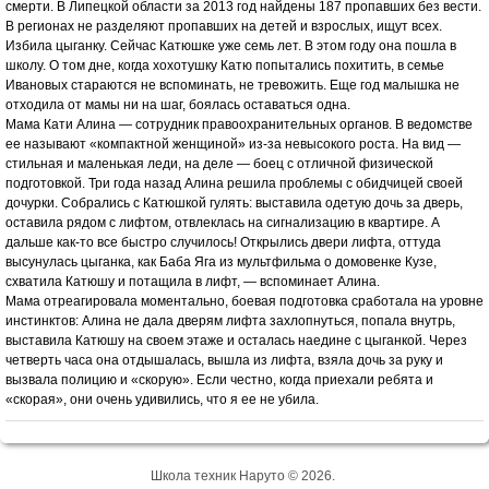
смерти. В Липецкой области за 2013 год найдены 187 пропавших без вести.
В регионах не разделяют пропавших на детей и взрослых, ищут всех.
Избила цыганку. Сейчас Катюшке уже семь лет. В этом году она пошла в
школу. О том дне, когда хохотушку Катю попытались похитить, в семье
Ивановых стараются не вспоминать, не тревожить. Еще год малышка не
отходила от мамы ни на шаг, боялась оставаться одна.
Мама Кати Алина — сотрудник правоохранительных органов. В ведомстве
ее называют «компактной женщиной» из-за невысокого роста. На вид —
стильная и маленькая леди, на деле — боец с отличной физической
подготовкой. Три года назад Алина решила проблемы с обидчицей своей
дочурки. Собрались с Катюшкой гулять: выставила одетую дочь за дверь,
оставила рядом с лифтом, отвлеклась на сигнализацию в квартире. А
дальше как-то все быстро случилось! Открылись двери лифта, оттуда
высунулась цыганка, как Баба Яга из мультфильма о домовенке Кузе,
схватила Катюшу и потащила в лифт, — вспоминает Алина.
Мама отреагировала моментально, боевая подготовка сработала на уровне
инстинктов: Алина не дала дверям лифта захлопнуться, попала внутрь,
выставила Катюшу на своем этаже и осталась наедине с цыганкой. Через
четверть часа она отдышалась, вышла из лифта, взяла дочь за руку и
вызвала полицию и «скорую». Если честно, когда приехали ребята и
«скорая», они очень удивились, что я ее не убила.
Школа техник Наруто © 2026.